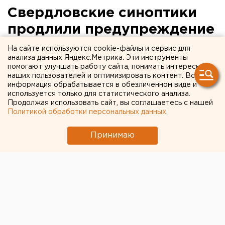
Свердловские синоптики
продлили предупреждение
о неблагоприятных
На сайте используются cookie-файлы и сервис для
анализа данных Яндекс.Метрика. Эти инструменты
метеоусловиях до 20
помогают улучшать работу сайта, понимать интересы
наших пользователей и оптимизировать контент. Вся
января
информация обрабатывается в обезличенном виде и
используется только для статистического анализа.
Предупреждение о неблагоприятных
Продолжая использовать сайт, вы соглашаетесь с нашей
Политикой обработки персональных данных
.
метеорологических условиях для рассеивания
вредных выбросов в атмосферу на территории
Принимаю
Среднего Урала продлевается до вечера 20
января (начало действия 10 января), сообщили
агентству ЕАН в Свердловском
гидрометеоцентре.
Предупреждение о неблагоприятных
метеорологических условиях для рассеивания
вредных выбросов в атмосферу на территории