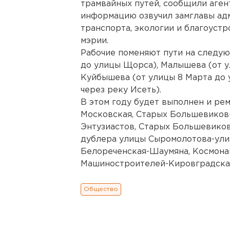
трамвайных путей, сообщили аген
информацию озвучил замглавы ад
транспорта, экологии и благоуст
мэрии.
Рабочие поменяют пути на следую
до улицы Щорса), Малышева (от у
Куйбышева (от улицы 8 Марта до 
через реку Исеть).
В этом году будет выполнен и ре
Московская, Старых Большевиков
Энтузиастов, Старых Большевико
дублера улицы Сыромолотова-ули
Белореченская-Шаумяна, Космона
Машиностроителей-Кировградская
Общество