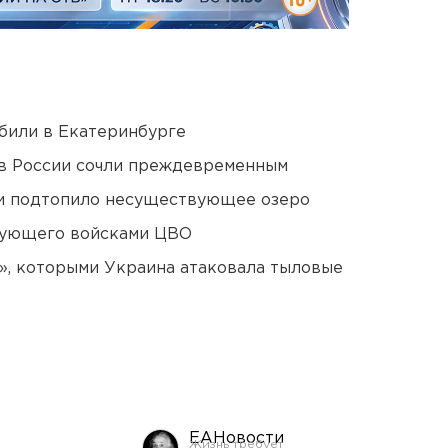
били в Екатеринбурге
в России сочли преждевременным
ти подтопило несуществующее озеро
дующего войсками ЦВО
», которыми Украина атаковала тыловые
ЕАНовости