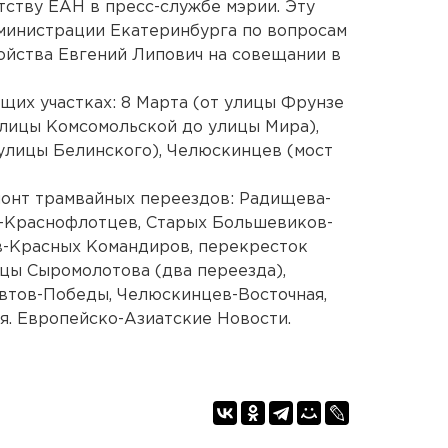
тству ЕАН в пресс-службе мэрии. Эту
министрации Екатеринбурга по вопросам
ройства Евгений Липович на совещании в
щих участках: 8 Марта (от улицы Фрунзе
лицы Комсомольской до улицы Мира),
улицы Белинского), Челюскинцев (мост
монт трамвайных переездов: Радищева-
-Краснофлотцев, Старых Большевиков-
в-Красных Командиров, перекресток
цы Сыромолотова (два переезда),
втов-Победы, Челюскинцев-Восточная,
. Европейско-Азиатские Новости.