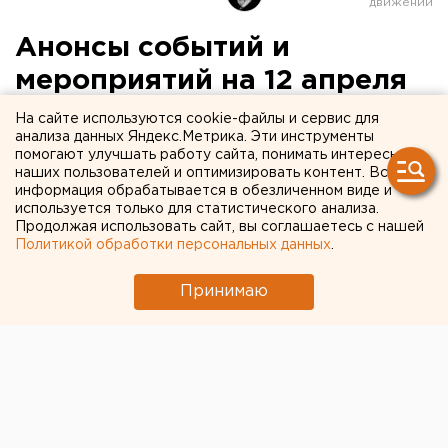
Анонсы событий и
мероприятий на 12 апреля
На сайте используются cookie-файлы и сервис для
В 10.00 в Свердловском областном суде
анализа данных Яндекс.Метрика. Эти инструменты
(Московская, 120)
откроется Международная
помогают улучшать работу сайта, понимать интересы
наших пользователей и оптимизировать контент. Вся
правовая научно-практическая конференция
.
информация обрабатывается в обезличенном виде и
Судьи и преподаватели права из разных регионов
используется только для статистического анализа.
страны и ближнего зарубежья обсудят современные
Продолжая использовать сайт, вы соглашаетесь с нашей
Политикой обработки персональных данных
.
проблемы судоустройства и организации судебной
деятельности в России.
Принимаю
В 10.00 по адресу Мира, 32
учащиеся физико-
математических классов в День космонавтики
посетят центр космического мониторинга
, центр
электромагнитных измерений и другие лаборатории
радиофака, а также выставку робототехники. О
вкладе ученых Института радиоэлектроники и
информационных технологий в развитие