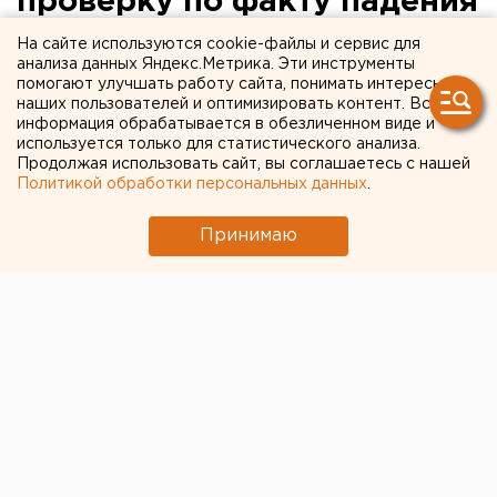
проверку по факту падения
водонапорной башни в
На сайте используются cookie-файлы и сервис для
анализа данных Яндекс.Метрика. Эти инструменты
свердловском селе
помогают улучшать работу сайта, понимать интересы
наших пользователей и оптимизировать контент. Вся
информация обрабатывается в обезличенном виде и
Артемовской городской прокуратурой
используется только для статистического анализа.
проведена проверка по факту падения
Продолжая использовать сайт, вы соглашаетесь с нашей
водонапорной башни в селе Мироново
Политикой обработки персональных данных
.
Артемовского района. Об этом агентству ЕАН
сообщили в пресс-службе областной
Принимаю
прокуратуры.
Артемовской городской прокуратурой проведена
проверка по факту падения водонапорной башни в
селе Мироново Артемовского района. Об этом
агентству ЕАН сообщили в пресс-службе областной
прокуратуры.
В ходе проверки установлено, что обрушение
водонапорной башни, построенной в 1985 году,