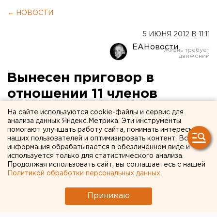
← НОВОСТИ
5 ИЮНЯ 2012 В 11:11
ЕАНовости
Вынесен приговор в
отношении 11 членов
наркогруппировки
На сайте используются cookie-файлы и сервис для
анализа данных Яндекс.Метрика. Эти инструменты
помогают улучшать работу сайта, понимать интересы
Свердловским областным судом вынесен приговор
наших пользователей и оптимизировать контент. Вся
в отношении 11 членов организованной преступной
информация обрабатывается в обезличенном виде и
группы, которые признаны виновными в незаконном
используется только для статистического анализа.
Продолжая использовать сайт, вы соглашаетесь с нашей
сбыте героина в особо крупном размере. Об этом
Политикой обработки персональных данных
.
агентству ЕАН сообщили в пресс-службе УФСКН
региона. Также они признаны виновными в
Принимаю
приготовлении к незаконному сбыту наркотических
средств, совершенных организованной группой.