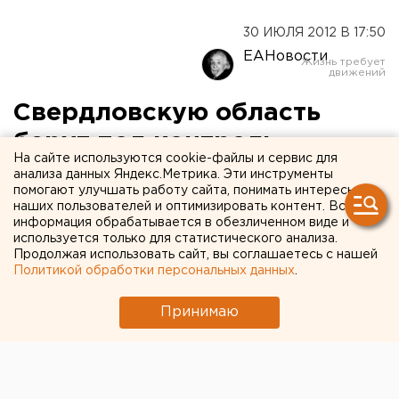
30 ИЮЛЯ 2012 В 17:50
ЕАНовости
Свердловскую область
берут под контроль
На сайте используются cookie-файлы и сервис для
тюменцы
анализа данных Яндекс.Метрика. Эти инструменты
помогают улучшать работу сайта, понимать интересы
наших пользователей и оптимизировать контент. Вся
Судя по последним кадровым решениям, к пока
информация обрабатывается в обезличенном виде и
сохраняющимся во главе министерств и
используется только для статистического анализа.
Продолжая использовать сайт, вы соглашаетесь с нашей
ведомств свердловчанам начинают подсаживать
Политикой обработки персональных данных
.
заместителей, которые с Куйвашевым работали
в соседнем регионе.
Принимаю
Как и предполагали эксперты, Евгений Куйвашев в
работе на должности губернатора Свердловской
области будет делать ставку на тюменцев. Судя по