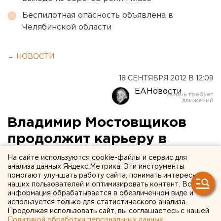
Беспилотная опасность объявлена в
Челябинской области
← НОВОСТИ
18 СЕНТЯБРЯ 2012 В 12:09
ЕАНовости
Владимир Мостовщиков
продолжит карьеру в
Уставном суде
На сайте используются cookie-файлы и сервис для
анализа данных Яндекс.Метрика. Эти инструменты
помогают улучшать работу сайта, понимать интересы
Как и предполагало агентство ЕАН, бывший
наших пользователей и оптимизировать контент. Вся
многолетний председатель Избирательной
информация обрабатывается в обезличенном виде и
комиссии Свердловской области Владимир
используется только для статистического анализа.
Продолжая использовать сайт, вы соглашаетесь с нашей
Мостовщиков не задержался в советниках
Политикой обработки персональных данных
.