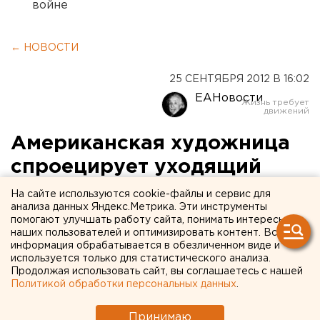
войне
← НОВОСТИ
25 СЕНТЯБРЯ 2012 В 16:02
ЕАНовости
Американская художница
спроецирует уходящий
дневной свет на
На сайте используются cookie-файлы и сервис для
анализа данных Яндекс.Метрика. Эти инструменты
Невьянскую башню
помогают улучшать работу сайта, понимать интересы
наших пользователей и оптимизировать контент. Вся
информация обрабатывается в обезличенном виде и
Американская художница Андреа Стиудель 27
используется только для статистического анализа.
сентября представит в Невьянске перфоманс
Продолжая использовать сайт, вы соглашаетесь с нашей
«Channeling the Sky, или «сканирование неба»,
Политикой обработки персональных данных
.
сообщили агентству ЕАН организаторы проекта.
Этот перформанс пройдет в рамках 2-ой Уральской
Принимаю