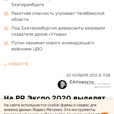
Екатеринбурге
Ракетная опасность угрожает Челябинской
области
Под Екатеринбургом диверсанты взорвали
создателя дрона «Упырь»
Путин назначил нового командующего
войсками ЦВО
← НОВОСТИ
20 НОЯБРЯ 2012 В 11:38
ЕАНовости
На PR Экспо 2020 выделят
еще 40 тысяч рублей
На сайте используются cookie-файлы и сервис для
анализа данных Яндекс.Метрика. Эти инструменты