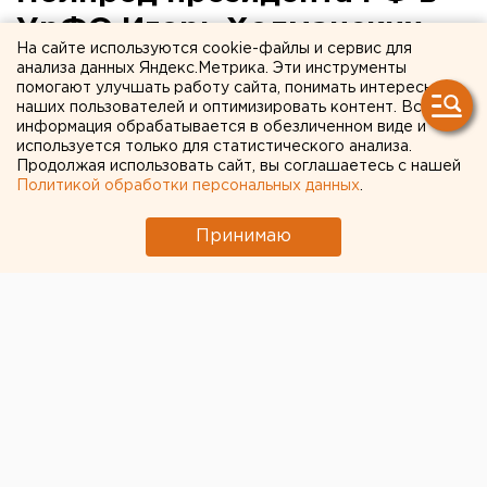
УрФО Игорь Холманских
На сайте используются cookie-файлы и сервис для
осмотрел строящийся
анализа данных Яндекс.Метрика. Эти инструменты
помогают улучшать работу сайта, понимать интересы
мостовой переход через
наших пользователей и оптимизировать контент. Вся
информация обрабатывается в обезличенном виде и
реку Надым
используется только для статистического анализа.
Продолжая использовать сайт, вы соглашаетесь с нашей
Политикой обработки персональных данных
.
В ходе рабочей поездки в ЯНАО полномочный
представитель президента РФ в Уральском
Принимаю
Федеральном округе Игорь Холманских
осмотрел строящийся мостовой переход через
реку Надым.
В ходе рабочей поездки в ЯНАО полномочный
представитель президента РФ в Уральском
Федеральном округе Игорь Холманских осмотрел
строящийся мостовой переход через реку Надым.
Напомним, что строительство мостового перехода