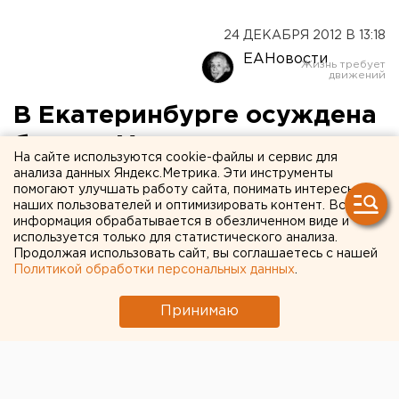
24 ДЕКАБРЯ 2012 В 13:18
ЕАНовости
В Екатеринбурге осуждена
банда «Михалыча»,
На сайте используются cookie-файлы и сервис для
продававшая наркотики
анализа данных Яндекс.Метрика. Эти инструменты
помогают улучшать работу сайта, понимать интересы
через мобильные платежи
наших пользователей и оптимизировать контент. Вся
информация обрабатывается в обезличенном виде и
используется только для статистического анализа.
Верх-Исетским федеральным районным судом
Продолжая использовать сайт, вы соглашаетесь с нашей
Екатеринбурга осуждены участники преступной
Политикой обработки персональных данных
.
группы, занимавшейся торговлей синтетическими
наркотиками на территории Свердловской области.
Принимаю
Об этом агентству ЕАН сообщили в пресс-службе
УФСКН РФ по Свердловской области.
Руководил бандой 26-летний молодой человек с
высшим образованием по прозвищу «Михалыч».