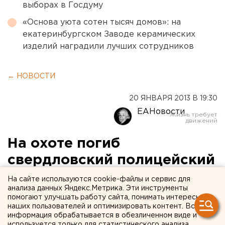
выборах в Госдуму
«Основа уюта сотен тысяч домов»: на
екатеринбургском Заводе керамических
изделий наградили лучших сотрудников
← НОВОСТИ
20 ЯНВАРЯ 2013 В 19:30
ЕАНовости
На охоте погиб
свердловский полицейский
На сайте используются cookie-файлы и сервис для
От огнестрельного ранения на охоте сегодня
анализа данных Яндекс.Метрика. Эти инструменты
погиб сотрудник ГИБДД. Трагедия случилась в
помогают улучшать работу сайта, понимать интересы
наших пользователей и оптимизировать контент. Вся
охотничьем хозяйстве у деревни Калачики, что в
информация обрабатывается в обезличенном виде и
40 километрах от Тугулыма, сообщил ЕАН
используется только для статистического анализа.