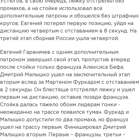
Устюгов, в свою очередь, лежку отстрелял без
промахов, а на стойке использовал все
дополнительные патроны и обошелся без штрафных
кругов. Евгений потерял первую позицию, уйдя на
дистанцию четвертым с отставанием в 8 секунд. На
третий этап сборная России ушла четвертой.
Евгений Гараничев с одним дополнительным
патроном завершил свой этап, пропустив вперед
после стойки только француза Алексиса Бефа.
Дмитрий Малышко ушел на заключительный этап
вторым вслед за Мартеном Фуркадом с отставанием
в 2 секунды. Он блестяще отстрелял лежку и ушел
первым на дистанцию, оставив позади француза.
Стойка далась тяжело обоим лидерам гонки -
неожиданно на трассе появился туман. Фуркад и
Малышко допустили по два промаха, но француз
ушел на трассу первым. Финишировал Дмитрий
Малышко вторым. Первые – французы, третьи –