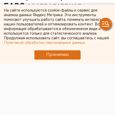
БАЭС соответствует
На сайте используются cookie-файлы и сервис для
требованиям безопасности
анализа данных Яндекс.Метрика. Эти инструменты
помогают улучшать работу сайта, понимать интересы
наших пользователей и оптимизировать контент. Вся
В городе Заречном Свердловской области
информация обрабатывается в обезличенном виде и
прошли общественные обсуждения в форме
используется только для статистического анализа.
Продолжая использовать сайт, вы соглашаетесь с нашей
«круглого стола» по материалам обоснования
Политикой обработки персональных данных
.
лицензии (МОЛ) на эксплуатацию энергоблока
№4 с реактором БН-800 Белоярской АЭС.
Принимаю
В городе Заречном Свердловской области прошли
общественные обсуждения в форме «круглого
стола» по материалам обоснования лицензии (МОЛ)
на эксплуатацию энергоблока №4 с реактором
БН-800 Белоярской АЭС, сообщили агенству ЕАН в
центре общественной информации БАЭС.
В «круглом столе» приняли участие около 50
человек. Общественные обсуждения стали еще
одной процедурой в рамках получения