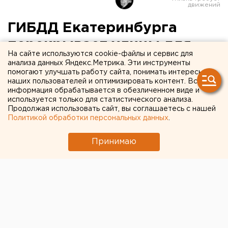
ГИБДД Екатеринбурга
перекрывает улицы для
На сайте используются cookie-файлы и сервис для
танков
анализа данных Яндекс.Метрика. Эти инструменты
помогают улучшать работу сайта, понимать интересы
наших пользователей и оптимизировать контент. Вся
В связи с репетициями парада Победы
информация обрабатывается в обезличенном виде и
несколько улиц уральской столицы будут снова
используется только для статистического анализа.
Продолжая использовать сайт, вы соглашаетесь с нашей
перекрыты для движения, сообщили агентству
Политикой обработки персональных данных
.
ЕАН в пресс-службе ГИБДД Екатеринбурга.
Принимаю
В связи с репетициями парада Победы несколько
улиц уральской столицы будут снова перекрыты
для движения, сообщили агентству ЕАН в пресс-
службе ГИБДД Екатеринбурга.
Напоминаем, репетиции военной техники пройдут
10, 17, 24 и 30 апреля с 09:00 до 14:00. На это время