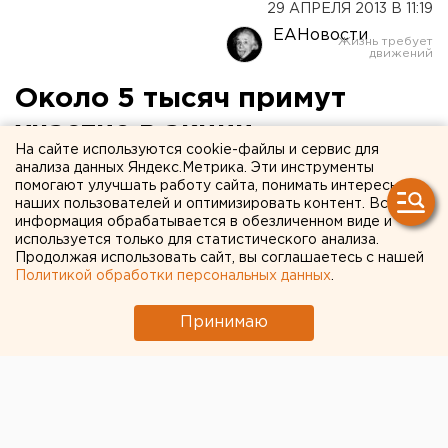
29 АПРЕЛЯ 2013 В 11:19
ЕАНовости
Около 5 тысяч примут
участие в акции
На сайте используются cookie-файлы и сервис для
«Бессмертный полк» в
анализа данных Яндекс.Метрика. Эти инструменты
помогают улучшать работу сайта, понимать интересы
Екатеринбурге
наших пользователей и оптимизировать контент. Вся
информация обрабатывается в обезличенном виде и
используется только для статистического анализа.
Транспаранты с фотографиями солдат Великой
Продолжая использовать сайт, вы соглашаетесь с нашей
Отечественной войны заказали 3 тысячи их
Политикой обработки персональных данных
.
родственников. Ожидается, что в шествии 9 мая
примут участие около 5 тысяч человек, сообщили
Принимаю
агентству ЕАН организаторы.
Транспаранты с фотографиями солдат Великой
Отечественной войны заказали 3 тысячи их
родственников. Ожидается, что в шествии 9 мая