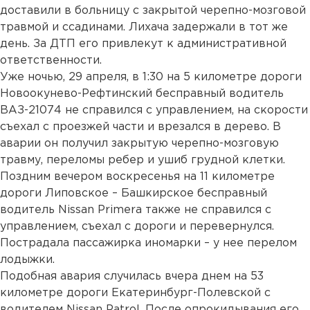
доставили в больницу с закрытой черепно-мозговой
травмой и ссадинами. Лихача задержали в тот же
день. За ДТП его привлекут к административной
ответственности.
Уже ночью, 29 апреля, в 1:30 на 5 километре дороги
Новоокунево-Рефтинский бесправный водитель
ВАЗ-21074 не справился с управлением, на скорости
съехал с проезжей части и врезался в дерево. В
аварии он получил закрытую черепно-мозговую
травму, переломы ребер и ушиб грудной клетки.
Поздним вечером воскресенья на 11 километре
дороги Липовское – Башкирское бесправный
водитель Nissan Primera также не справился с
управлением, съехал с дороги и перевернулся.
Пострадала пассажирка иномарки – у нее перелом
лодыжки.
Подобная авария случилась вчера днем на 53
километре дороги Екатеринбург-Полевской с
водителем Nissan Patrol. После опрокидывания его