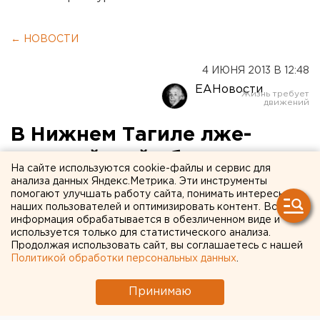
← НОВОСТИ
4 ИЮНЯ 2013 В 12:48
ЕАНовости
В Нижнем Тагиле лже-
полицейский обдурил
На сайте используются cookie-файлы и сервис для
пенсионерку на 63 тысячи
анализа данных Яндекс.Метрика. Эти инструменты
помогают улучшать работу сайта, понимать интересы
рублей
наших пользователей и оптимизировать контент. Вся
информация обрабатывается в обезличенном виде и
используется только для статистического анализа.
Аферист с «полицейским» удостоверением пришел
Продолжая использовать сайт, вы соглашаетесь с нашей
домой к пенсионерке и сообщил, что она только что
Политикой обработки персональных данных
.
расплатилась в магазине поддельными деньгами.
После этого он потребовал проверить на
Принимаю
подлинность все сбережения старушки и похитил