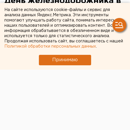
День железнодорожника в
Екатеринбурге: далекие
На сайте используются cookie-файлы и сервис для
анализа данных Яндекс.Метрика. Эти инструменты
перспективы ВСМ
помогают улучшать работу сайта, понимать интересы
наших пользователей и оптимизировать контент. Вся
информация обрабатывается в обезличенном виде и
В Екатеринбурге сегодня, 4 августа, празднуют
используется только для статистического анализа.
135-летие Свердловской железной дороги и 10-
Продолжая использовать сайт, вы соглашаетесь с нашей
Политикой обработки персональных данных
.
летие ОАО «РЖД». На торжество из Москвы
прибыл президент «Российских железных
Принимаю
дорог» Владимир Якунин.
В Екатеринбурге сегодня, 4 августа, празднуют 135-
летие Свердловской железной дороги и 10-летие
ОАО «РЖД». На торжество из Москвы прибыл
президент «Российских железных дорог» Владимир
Якунин. Он встретился с журналистами и рассказал
о планах и задачах компании на ближайшую
перспективу. Подробности - в материале агентства
ЕАН.