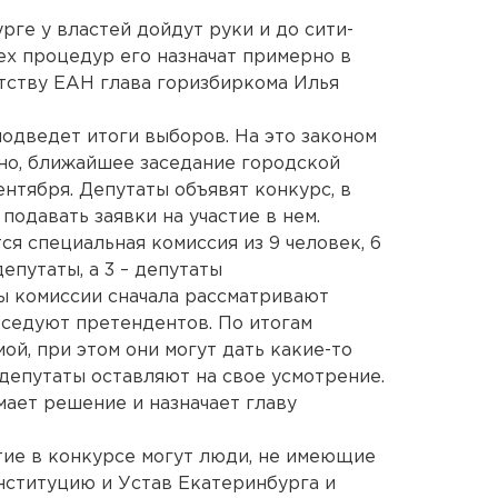
ге у властей дойдут руки и до сити-
х процедур его назначат примерно в
нтству ЕАН глава горизбиркома Илья
подведет итоги выборов. На это законом
но, ближайшее заседание городской
ентября. Депутаты объявят конкурс, в
одавать заявки на участие в нем.
я специальная комиссия из 9 человек, 6
епутаты, а 3 – депутаты
ы комиссии сначала рассматривают
еседуют претендентов. По итогам
й, при этом они могут дать какие-то
 депутаты оставляют на свое усмотрение.
мает решение и назначает главу
стие в конкурсе могут люди, не имеющие
нституцию и Устав Екатеринбурга и