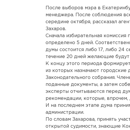
После выборов мэра в Екатеринбур
менеджера. После соблюдения все
середине октября, рассказал аге
Захаров.
Сначала избирательная комиссия 
определено 5 дней. Соответствен
думы состоится либо 17, либо 24 с
течение 20 дней желающие будут п
К концу этого периода формируетс
из которых назначают городские д
Законодательного собрания. Член
поданные документы, а затем соб
эксперты отчитываются перед думо
рекомендации, которые, впрочем,
И на последнем этапе дума прини
администрации.
По словам Захарова, принять уча
открытой судимости, знающие Ко