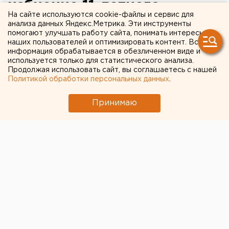
избиение 11-летнего
На сайте используются cookie-файлы и сервис для
детдомовца будут судить
анализа данных Яндекс.Метрика. Эти инструменты
помогают улучшать работу сайта, понимать интересы
Валуева
наших пользователей и оптимизировать контент. Вся
информация обрабатывается в обезличенном виде и
используется только для статистического анализа.
Екатеринбуржец пойдет под суд за избиение 11-
Продолжая использовать сайт, вы соглашаетесь с нашей
летнего воспитанника детского дома.
Политикой обработки персональных данных
.
В Екатеринбурге отдают 27-летнего сотрудника
Принимаю
ГУФСИН по фамилии Валуев. Его обвиняют в
избиении 11-летнего воспитанника Малоистокского
детского дома, сообщили агентству ЕАН в пресс-
службе прокуратуры Свердловского области.
Криминальная история началась весной прошлого
года. Супруга Валуева с грудным ребенком гуляла в
парке Малого Истока и на нее напали несколько
воспитанников местного детского дома. По словам
женщины, они покрыли ее нецензурной бранью, а
потом стали
кидать вслед палками и камнями
.