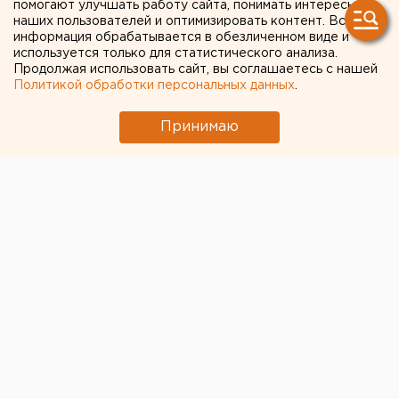
помогают улучшать работу сайта, понимать интересы
В ХМАО двое мужчин наворовали цистерну
наших пользователей и оптимизировать контент. Вся
информация обрабатывается в обезличенном виде и
нефти.
используется только для статистического анализа.
Продолжая использовать сайт, вы соглашаетесь с нашей
В Сургуте силовики уличили двух мужчин в
Политикой обработки персональных данных
.
воровстве нефти. «Паразиты» сделали нелегальную
врезку в нефтепровод и выкачивали оттуда ценные
Принимаю
углеводороды, сообщили агентству ЕАН в пресс-
службе УМВД по ХМАО-Югре.
К моменту задержания нефтяники-самозванцы
успели заполнить «черным золотом» целую
автоцистерну.
Решается вопрос о возбуждении уголовного дела.
Европейско-Азиатские Новости.
Общество