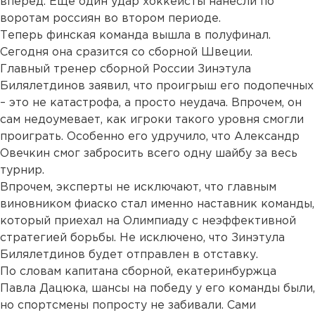
вперед. Еще один удар хоккеисты нанесли по
воротам россиян во втором периоде.
Теперь финская команда вышла в полуфинал.
Сегодня она сразится со сборной Швеции.
Главный тренер сборной России Зинэтула
Билялетдинов заявил, что проигрыш его подопечных
– это не катастрофа, а просто неудача. Впрочем, он
сам недоумевает, как игроки такого уровня смогли
проиграть. Особенно его удручило, что Александр
Овечкин смог забросить всего одну шайбу за весь
турнир.
Впрочем, эксперты не исключают, что главным
виновником фиаско стал именно наставник команды,
который приехал на Олимпиаду с неэффективной
стратегией борьбы. Не исключено, что Зинэтула
Билялетдинов будет отправлен в отставку.
По словам капитана сборной, екатеринбуржца
Павла Дацюка, шансы на победу у его команды были,
но спортсмены попросту не забивали. Сами