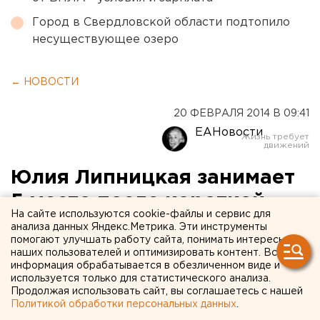
Город в Свердловской области подтопило
несуществующее озеро
← НОВОСТИ
20 ФЕВРАЛЯ 2014 В 09:41
ЕАНовости
Юлия Липницкая занимает
5 место после короткой
На сайте используются cookie-файлы и сервис для
олимпийской программы
анализа данных Яндекс.Метрика. Эти инструменты
помогают улучшать работу сайта, понимать интересы
наших пользователей и оптимизировать контент. Вся
Екатеринбургская спортсменка может остаться
информация обрабатывается в обезличенном виде и
без медали из-за досадного падения.
используется только для статистического анализа.
Продолжая использовать сайт, вы соглашаетесь с нашей
Политикой обработки персональных данных
.
Из-за технической ошибки екатеринбургская