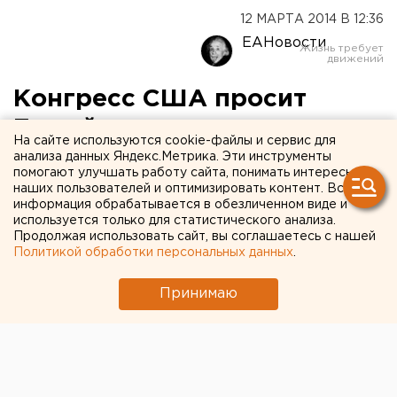
12 МАРТА 2014 В 12:36
ЕАНовости
Конгресс США просит
Белый дом исключить
На сайте используются cookie-файлы и сервис для
Россию из G8
анализа данных Яндекс.Метрика. Эти инструменты
помогают улучшать работу сайта, понимать интересы
наших пользователей и оптимизировать контент. Вся
Американцы настаивают на визовых, торговых и
информация обрабатывается в обезличенном виде и
финансовых санкциях в отношении РФ.
используется только для статистического анализа.
Продолжая использовать сайт, вы соглашаетесь с нашей
Политикой обработки персональных данных
.
Палата представителей Конгресса США осудила
действия России в отношении Крыма и попросила
Принимаю
Белый дом исключить ее из списка стран «большой
восьмерки». Кроме того, конгрессмены требуют
ввести экономические санкции в отношении РФ,
передает корреспондент агентства ЕАН.
За резолюцию, которая имеет рекомендательный