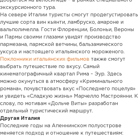
добраться на велосипеде – в рамках специального
экскурсионного тура.
На севере Италии туристы смогут продегустировать
лучшие сорта вин кьянти, ламбруско, амароне и
вальполичелла. Гости Флоренции, Болоньи, Вероны
и Пармы своими глазами увидят производство
пармезана, пармской ветчины, бальзамического
уксуса и настоящего итальянского мороженого.
Поклонники итальянских фильмов
также смогут
выбрать путешествие по вкусу. Самый
кинематографичный квартал Рима – Эур. Здесь
можно окунуться в атмосферу «Криминального
романа», почувствовать вкус «Последнего поцелуя»
и увидеть «Сладкую жизнь» Марчелло Мастроянни. К
слову, по мотивам «Дольче Виты» разработан
отдельный туристический маршрут.
Другая Италия
Последние годы на Апеннинском полуострове
меняется подход и отношение к путешествиям: