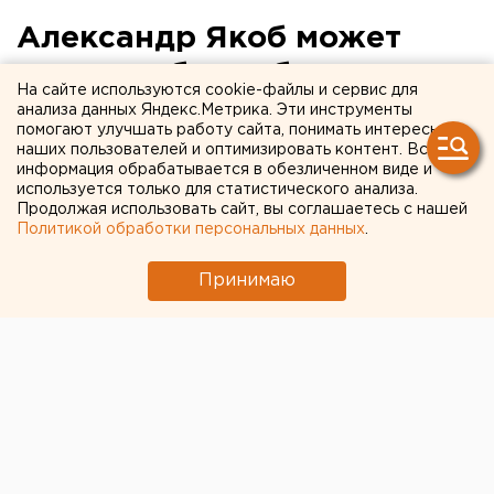
Александр Якоб может
остаться без работы
На сайте используются cookie-файлы и сервис для
анализа данных Яндекс.Метрика. Эти инструменты
Если пост сити-менеджера упразднят, вся
помогают улучшать работу сайта, понимать интересы
наших пользователей и оптимизировать контент. Вся
нагрузка может упасть на плечи Евгения
информация обрабатывается в обезличенном виде и
Ройзмана.
используется только для статистического анализа.
Продолжая использовать сайт, вы соглашаетесь с нашей
Сегодня Госдума РФ рассматривает законопроект о
Политикой обработки персональных данных
.
нашумевшей . Оказывается, еще в начале месяца
Принимаю
минфин направил депутатам некоторые поправки,
которые подразумевают отмену института сити-
менеджера, передает корреспондент агентства
ЕАН.
Таким образом, министерство предлагает
сэкономить бюджетные деньги. Минфин предлагает
переложить обязанности сити-менеджера на мэра,
пишет «Коммерсантъ».