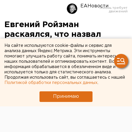
ЕАНовости
Евгений Ройзман
раскаялся, что назвал
Аркадия Чернецкого
На сайте используются cookie-файлы и сервис для
анализа данных Яндекс.Метрика. Эти инструменты
«свиньей года»
помогают улучшать работу сайта, понимать интересы
наших пользователей и оптимизировать контент. Вся
информация обрабатывается в обезличенном виде и
Глава Екатеринбурга пожаловался на тяжкую
используется только для статистического анализа.
долю, но сообщил, что туман в его голове уже
Продолжая использовать сайт, вы соглашаетесь с нашей
рассеивается.
Политикой обработки персональных данных
.
Сегодня мэр Екатеринбурга Евгений Ройзман
Принимаю
выступил перед депутатами с первым отчетом о
деятельности в 2013 году. Он признался, что
наконец-то
начал понимать
, что к чему и что туман в
голове начал рассеиваться. Кроме того, он
заступился за чиновников администрации и