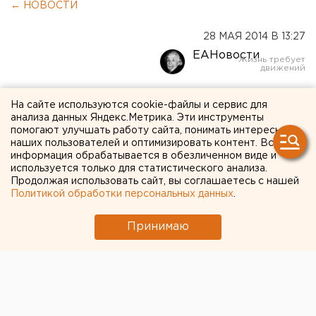
← НОВОСТИ
28 МАЯ 2014 В 13:27
ЕАНовости
Евгений Ройзман взялся за
На сайте используются cookie-файлы и сервис для
анализа данных Яндекс.Метрика. Эти инструменты
Сербию
помогают улучшать работу сайта, понимать интересы
наших пользователей и оптимизировать контент. Вся
информация обрабатывается в обезличенном виде и
Ройзман пообещал помочь Сербии.
используется только для статистического анализа.
Продолжая использовать сайт, вы соглашаетесь с нашей
Глава Екатеринбурга
Евгений Ройзман
пообещал
Политикой обработки персональных данных
.
представителю гуманитарного фонда «Русский
ангел» Савве Рапичу помочь собрать средства.
Принимаю
Деньги пойдут пострадавшим от наводнения сербам,
сообщили агентству в пресс-службе гордумы.
Напомним, 16 мая Сербия, Босния и Герцеговина и
Хорватия пострадали от сильного наводнения. Уже
17 мая из населенных пунктов Обреновац, Барич,