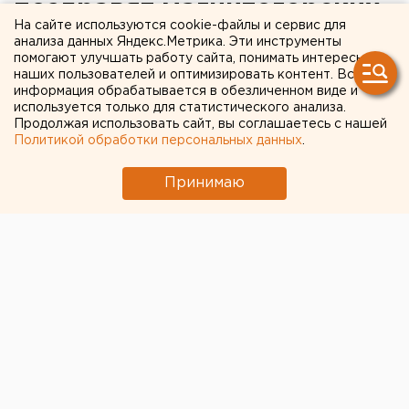
поздравят магнитогорских
На сайте используются cookie-файлы и сервис для
хоккеистов с победой
анализа данных Яндекс.Метрика. Эти инструменты
помогают улучшать работу сайта, понимать интересы
наших пользователей и оптимизировать контент. Вся
В Магнитогорске чествуют хоккеистов
информация обрабатывается в обезличенном виде и
«Металлурга».
используется только для статистического анализа.
Продолжая использовать сайт, вы соглашаетесь с нашей
Политикой обработки персональных данных
.
Сегодня, 30 мая, в Магнитогорске чествуют
хоккеистов команды «Металлург»,
выигравшей
Принимаю
Кубок Гагарина
. Жителей и гостей города ждет
насыщенная праздничная программа, сообщили
агентству ЕАН в пресс-службе правительства
Челябинской области.
В частности, возле арены «Металлурга» уже
состоялось вручение хоккеистам символических
золотых чемпионских свитеров. Затем кортеж со
спортсменами прокатился по городу. А сейчас перед
заводоуправлением Магнитогорского
металлургического комбината проходит концерт
творческих коллективов города.