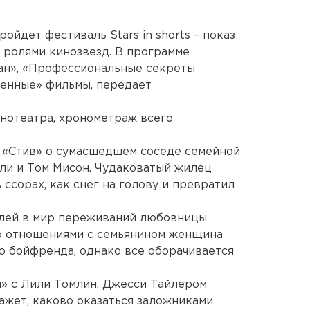
ойдет фестиваль Stars in shorts – показ
 ролями кинозвезд. В программе
ман», «Профессиональные секреты
ченные» фильмы, передает
инотеатра, хронометраж всего
ма «Стив» о сумасшедшем соседе семейной
ли и Том Мисон. Чудаковатый жилец
 ссорах, как снег на голову и превратил
елей в мир переживаний любовницы
ло отношениями с семьянином женщина
го бойфренда, однако все оборачивается
» с Лили Томлин, Джесси Тайлером
ажет, каково оказаться заложниками