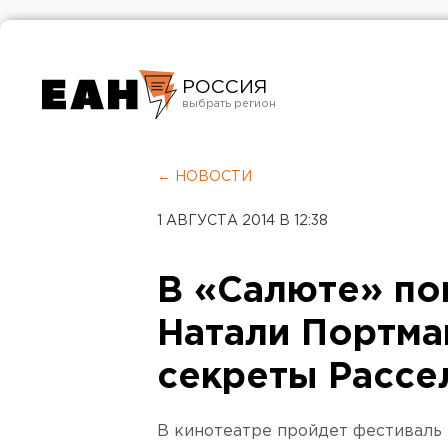
РОССИЯ
Екатеринбург
Челябинск
← НОВОСТИ
Курган
1 АВГУСТА 2014 В 12:38
Оренбург
В «Салюте» по
Натали Портма
секреты Рассе
В кинотеатре пройдет фестиваль