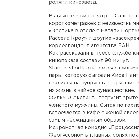
ролями кинозвезд.
В августе в кинотеатре «Салют» пр
короткометражек с неизвестными
«Эротика в отеле с Натали Порт
Рассела Кроу» и другие «засекре
корреспондент агентства ЕАН.
Как рассказали в пресс-службе к
кинопоказа составит 90 минут.
Stars in shorts откроется с филь
пары, которую сыграли Кира Найт
свалился на супругов, погрязших в
их жизнь в чайное сумасшествие.
Фильм «Секстинг» погрузит зрит
женатого мужчины. Сытая по гор
встречается в кафе с женой свое
самым неожиданным образом.
Искрометная комедия «Процессия
Фергуссоном в главных ролях пок