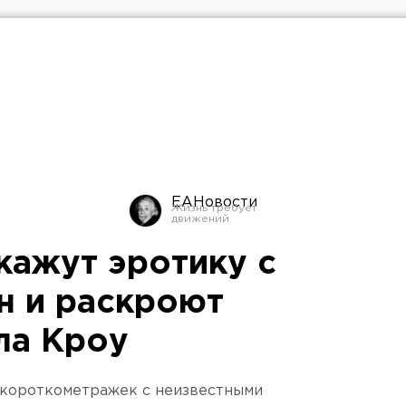
ЕАНовости
кажут эротику с
н и раскроют
ла Кроу
 короткометражек с неизвестными