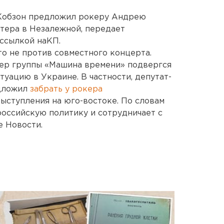
 Кобзон предложил рокеру Андрею
тера в Незалежной, передает
ссылкой наКП.
то не против совместного концерта.
дер группы «Машина времени» подвергся
туацию в Украине. В частности, депутат-
дложил
забрать у рокера
выступления на юго-востоке. По словам
оссийскую политику и сотрудничает с
е Новости.