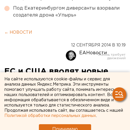
Под Екатеринбургом диверсанты взорвали
создателя дрона «Упырь»
← НОВОСТИ
12 СЕНТЯБРЯ 2014 В 10:19
ЕАНовости
ЕС и США вводят новые
санкции в отношении
На сайте используются cookie-файлы и сервис для
анализа данных Яндекс.Метрика. Эти инструменты
России
помогают улучшать работу сайта, понимать интересы
наших пользователей и оптимизировать контент. Вся
информация обрабатывается в обезличенном виде и
Под удар попадают банки.
используется только для статистического анализа.
Продолжая использовать сайт, вы соглашаетесь с нашей
Политикой обработки персональных данных
.
Накануне Евросоюз заявил о вводе новых санкций в
отношении России. После этого президент США
Принимаю