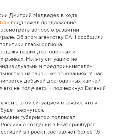
сии Дмитрий Медведев в ходе
014»
поддержал предложение
ассмотреть вопрос о развитии
Урале. Об этом агентству ЕАН сообщили
политики главы региона.
продажу наших драгоценных и
х рынках. Мы эту ситуацию не
ы индивидуальным предпринимателям
льностью на законных основаниях. У нас
нимается добычей драгоценных камней,
ичего не получает», – подчеркнул Евгений
аком с этой ситуацией и заявил, что к
будет вернуться.
ловский губернатор подписал
России» о создании в Екатеринбурге
естиций в проект составляет более 1,6