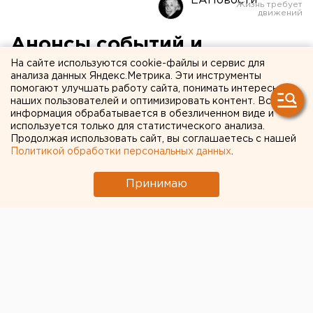
ЕАНовости
Анонсы событий и
мероприятий на 24
На сайте используются cookie-файлы и сервис для
анализа данных Яндекс.Метрика. Эти инструменты
сентября
помогают улучшать работу сайта, понимать интересы
наших пользователей и оптимизировать контент. Вся
информация обрабатывается в обезличенном виде и
Анонсы событий и мероприятий на 24 сентября
используется только для статистического анализа.
Продолжая использовать сайт, вы соглашаетесь с нашей
Политикой обработки персональных данных
.
В 11:00 в пресс-центре агентства «Интерфакс-Урал»
в Екатеринбурге (проспект Ленина, 20а, 5 этаж,
Принимаю
офис 502) состоится пресс-конференция,
посвященная реформированию туристической
отрасли и готовности туроператоров к зимнему
сезону. Участники пресс-конференции:
исполнительный директор Уральской ассоциации
туризма Михаил Мальцев, президент ГК «Виста»
Максим Пузанков, директор по продажам
туроператора «Натали Турс» Олег Хигер.