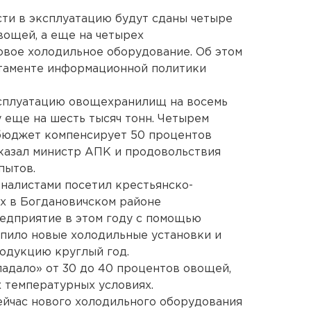
сти в эксплуатацию будут сданы четыре
вощей, а еще на четырех
овое холодильное оборудование. Об этом
таменте информационной политики
ксплуатацию овощехранилищ на восемь
у еще на шесть тысяч тонн. Четырем
бюджет компенсирует 50 процентов
сказал министр АПК и продовольствия
пытов.
налистами посетил крестьянско-
х в Богдановичском районе
едприятие в этом году с помощью
пило новые холодильные установки и
одукцию круглый год.
падало» от 30 до 40 процентов овощей,
 температурных условиях.
ейчас нового холодильного оборудования