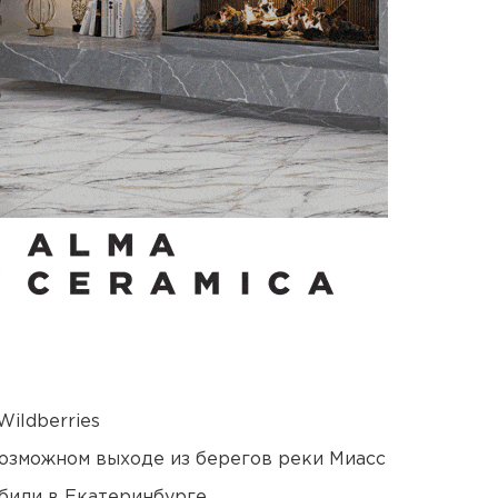
ildberries
озможном выходе из берегов реки Миасс
били в Екатеринбурге