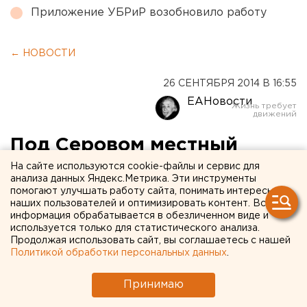
Приложение УБРиР возобновило работу
← НОВОСТИ
26 СЕНТЯБРЯ 2014 В 16:55
ЕАНовости
Под Серовом местный
житель зарезал и утопил
На сайте используются cookie-файлы и сервис для
анализа данных Яндекс.Метрика. Эти инструменты
незнакомого рыбака
помогают улучшать работу сайта, понимать интересы
наших пользователей и оптимизировать контент. Вся
информация обрабатывается в обезличенном виде и
Объяснить причины убийства подозреваемый не
используется только для статистического анализа.
смог.
Продолжая использовать сайт, вы соглашаетесь с нашей
Политикой обработки персональных данных
.
Жителя Серова подозревают в убийстве 28-летнего
Принимаю
рыбака. Задержанный пырнул его ножом в живот и
утопил в реке, сообщили агентству ЕАН в пресс-