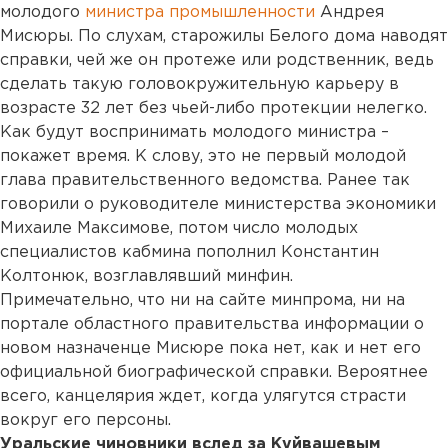
молодого
министра промышленности
Андрея
Мисюры. По слухам, старожилы Белого дома наводят
справки, чей же он протеже или родственник, ведь
сделать такую головокружительную карьеру в
возрасте 32 лет без чьей-либо протекции нелегко.
Как будут воспринимать молодого министра –
покажет время. К слову, это не первый молодой
глава правительственного ведомства. Ранее так
говорили о руководителе министерства экономики
Михаиле Максимове, потом число молодых
специалистов кабмина пополнил Константин
Колтонюк, возглавлявший минфин.
Примечательно, что ни на сайте минпрома, ни на
портале областного правительства информации о
новом назначенце Мисюре пока нет, как и нет его
официальной биографической справки. Вероятнее
всего, канцелярия ждет, когда улягутся страсти
вокруг его персоны.
Уральские чиновники вслед за Куйвашевым