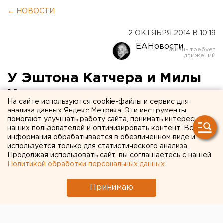
← НОВОСТИ
2 ОКТЯБРЯ 2014 В 10:19
ЕАНовости
У Эштона Катчера и Милы
Кунис родилась дочь
На сайте используются cookie-файлы и сервис для
анализа данных Яндекс.Метрика. Эти инструменты
Голливудские звезды впервые стали
помогают улучшать работу сайта, понимать интересы
наших пользователей и оптимизировать контент. Вся
родителями.
информация обрабатывается в обезличенном виде и
используется только для статистического анализа.
Голливудские актеры Мила Кунис и Эштон Катчер
Продолжая использовать сайт, вы соглашаетесь с нашей
впервые стали родителями. У пары родилась дочь,
Политикой обработки персональных данных
.
передает корреспондент агентства ЕАН.
Принимаю
Милу доставили в медицинский центр Cedars Sinai
Лос-Анджелеса в ночь на 1 октября. В больницу
актриса прибыла в сопровождении жениха. Точная