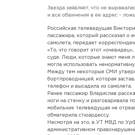
Звезда заявляет, что не выражал
и все обвинения в ее адрес – ложь
Российская телеведущая Виктория
пассажира, который рассказал о 
самолета, передает корреспонден
«То, что говорит этот «очевидец», 
суде. Люди, которые знают меня ли
могла использовать ненормативную
Между тем некоторые СМИ утверж
бортпроводницей, которая заста
телефон и высадила из самолета.
Ранее пассажир Владислав расска
ноги на стенку и разговаривала п
мобильник телеведущая не отреаг
обматерила стюардессу.
Несмотря на это, в УТ МВД по Ур
административном правонарушении