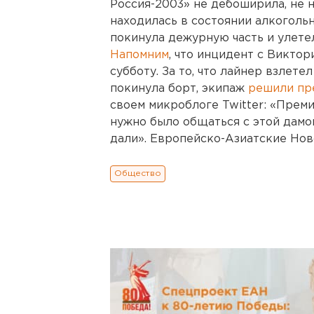
Россия-2003» не дебоширила, не 
находилась в состоянии алкоголь
покинула дежурную часть и улете
Напомним
, что инцидент с Викт
субботу. За то, что лайнер взлете
покинула борт, экипаж
решили пр
своем микроблоге Twitter: «Премир
нужно было общаться с этой дамо
дали». Европейско-Азиатские Нов
Общество