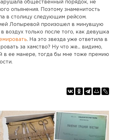
нарушала общественный порядок, не
ного опьянения. Поэтому знаменитость
ла в столицу следующим рейсом.
орией Лопыревой произошел в минувшую
л в воздух только после того, как девушка
емировать
. На это звезда уже ответила в
овать за хамство? Ну что же... видимо,
й в ее манере, тогда бы мне тоже премию
ости.