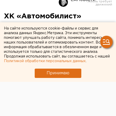
ХК «Автомобилист»
проведет матч под музыку
На сайте используются cookie-файлы и сервис для
Чайковского
анализа данных Яндекс.Метрика. Эти инструменты
помогают улучшать работу сайта, понимать интересы
наших пользователей и оптимизировать контент. Вся
Игра состоится 6 ноября в КРК «Уралец».
информация обрабатывается в обезличенном виде и
используется только для статистического анализа.
Продолжая использовать сайт, вы соглашаетесь с нашей
Хоккейный клуб «Автомобилист» поддержал акцию
Политикой обработки персональных данных
.
«День музыки Чайковского»
, сообщили агентству
ЕАН в департаменте информационной политики
Принимаю
губернатора Свердловской области. Мероприятие
проходит в рамках 175-летия со дня рождения
композитора.
Уже 6 ноября команда проведет матч с
«Северсталью» на площадке КРК «Уралец» под
звуки произведений Петра Чайковского.
Напомним, музыкальная акция проходит на Среднем