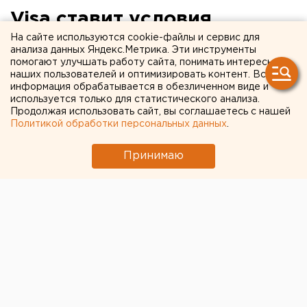
Visa ставит условия
российскому Центробанку
На сайте используются cookie-файлы и сервис для
анализа данных Яндекс.Метрика. Эти инструменты
помогают улучшать работу сайта, понимать интересы
Регулятор готов создать рабочие группы для
наших пользователей и оптимизировать контент. Вся
информация обрабатывается в обезличенном виде и
обсуждения предложений.
используется только для статистического анализа.
Продолжая использовать сайт, вы соглашаетесь с нашей
Международная платежная система Visa
Политикой обработки персональных данных
.
перечислила ряд условий, при которых она готова
продолжить работу в России. Компания хочет
Принимаю
получить право использовать собственный
операционный и клиринговый центр и выступает
против кобейджинга, передает корреспондент
агентства ЕАН.
Глава российского офиса Visa Эндрю Торре
направил письмо в адрес зампреда ЦБ Ольги
Скоробогатовой и генерального директора ОАО
«Национальная система платежных карт» (НСПК)
Владимира Комлева. Как сообщает РБК, у которого