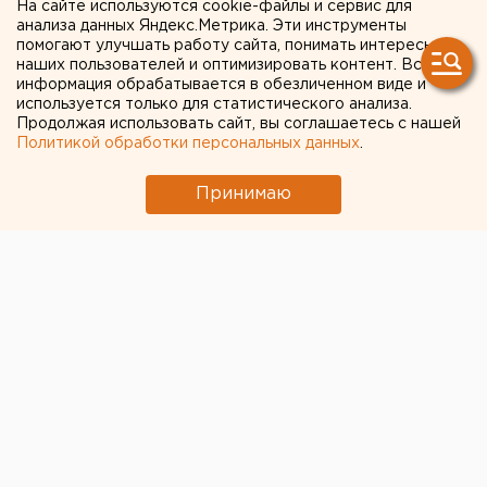
На сайте используются cookie-файлы и сервис для
лет
анализа данных Яндекс.Метрика. Эти инструменты
помогают улучшать работу сайта, понимать интересы
наших пользователей и оптимизировать контент. Вся
Однако управлять автомобилем можно будет
информация обрабатывается в обезличенном виде и
только в сопровождении опытного водителя.
используется только для статистического анализа.
Продолжая использовать сайт, вы соглашаетесь с нашей
Политикой обработки персональных данных
.
В России предлагают выдавать
водительские права
с 16 лет. С такой инициативой выступил первый
Принимаю
зампред комитета Госдумы по образованию Олег
Смолин, передает корреспондент агентства ЕАН.
Подростки смогут управлять автомобилем в
сопровождении опытного водителя, имеющего стаж
не менее 3 лет. До совершеннолетия им будет
запрещен выезд на федеральные трассы.
Отметим, что сейчас российские подростки могут
учиться в автошколах с 16 лет. Но молодому
человеку, даже имеющему права, сдать экзамен в
ГИБДД по закону разрешается только в 18 лет.
Такой двухлетний перерыв сказывается на