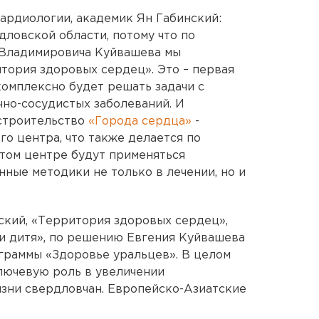
ардиологии, академик Ян Габинский:
дловской области, потому что по
 Владимировича Куйвашева мы
тория здоровых сердец». Это – первая
комплексно будет решать задачи с
но-сосудистых заболеваний. И
 строительство
«Города сердца»
-
о центра, что также делается по
том центре будут применяться
ные методики не только в лечении, но и
нский, «Территория здоровых сердец»,
 и дитя», по решению Евгения Куйвашева
граммы «Здоровье уральцев». В целом
лючевую роль в увеличении
зни свердловчан. Европейско-Азиатские