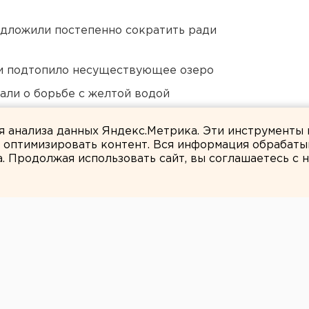
едложили постепенно сократить ради
ти подтопило несуществующее озеро
али о борьбе с желтой водой
ло работу
ля анализа данных Яндекс.Метрика. Эти инструменты
и оптимизировать контент. Вся информация обрабаты
а. Продолжая использовать сайт, вы соглашаетесь с
ЕАНовости
шев возглавил
уемости уральских