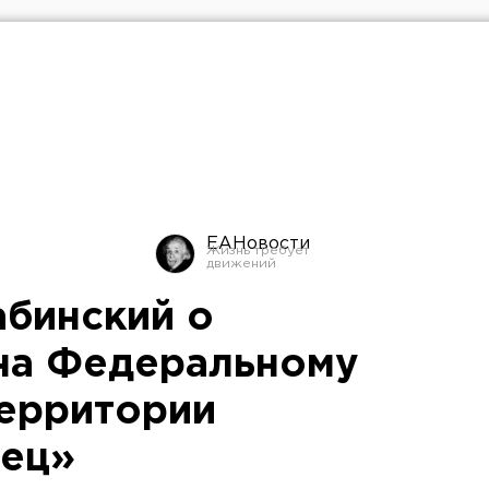
ЕАНовости
абинский о
на Федеральному
ерритории
дец»