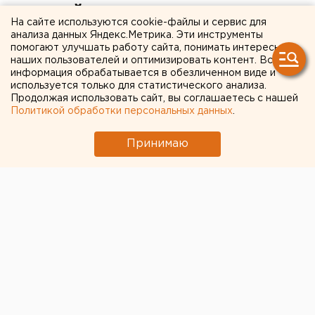
российскую туристку:
На сайте используются cookie-файлы и сервис для
оплачивать лечение будет
анализа данных Яндекс.Метрика. Эти инструменты
помогают улучшать работу сайта, понимать интересы
полиция
наших пользователей и оптимизировать контент. Вся
информация обрабатывается в обезличенном виде и
используется только для статистического анализа.
Женщине уже сделали операцию, угрозы для
Продолжая использовать сайт, вы соглашаетесь с нашей
жизни нет.
Политикой обработки персональных данных
.
В Паттайе полицейские, преследуя преступников,
Принимаю
ранили 27-летнюю российскую туристку.
Восстанавливаться женщине придется около
полугода, передает корреспондент агентства ЕАН.
Инцидент произошел 13 декабря. Тайские
полицейские гнались за двумя мотоциклистами,
которые забрали сумку у туриста. Грабители не
желали останавливаться на требование стражей
порядка, и тем пришлось открыть огонь по ним. В
результате одна из пуль попала в байк, и