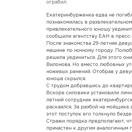
ограбил.
Екатеринбурженка едва не погибл
познакомилась в развлекательном
привлекательного юношу уединить
сообщили агентству ЕАН в пресс
После знакомства 29-летняя девуш
машине по ночному городу. Полюб
решила уединиться. Для этого они
Вилонова. Но вместо любовных ут
ножевых ранений. Отобрав у деву
юноша скрылся.
С трудом добравшись до квартиры
Вскоре силовики установили личн
летний сотрудник екатеринбургск
раскаялся. За разбой на мойщика 
этот поступок его толкнуло безде
Стражи порядка предполагают, чт
причастен к другим аналогичным 