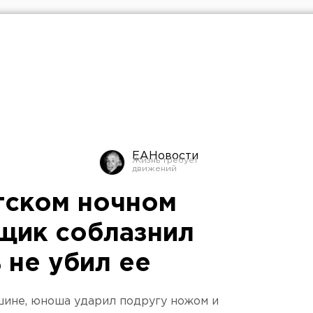
ЕАНовости
гском ночном
щик соблазнил
 не убил ее
шине, юноша ударил подругу ножом и