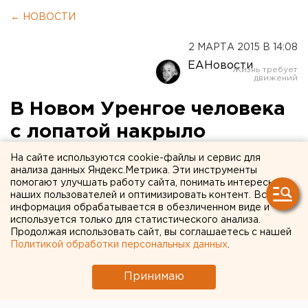
← НОВОСТИ
2 МАРТА 2015 В 14:08
ЕАНовости
В Новом Уренгое человека
с лопатой накрыло
коммунальной лавиной
На сайте используются cookie-файлы и сервис для
анализа данных Яндекс.Метрика. Эти инструменты
помогают улучшать работу сайта, понимать интересы
Видеорегистратор запечатлел, как снежная
наших пользователей и оптимизировать контент. Вся
лавина накрыла мужчину в Новом Уренгое.
информация обрабатывается в обезличенном виде и
используется только для статистического анализа.
Продолжая использовать сайт, вы соглашаетесь с нашей
В Сети появилось видео из Нового Уренгоя, где
Политикой обработки персональных данных
.
настоящая лавина обрушилась с крыши жилого дома
прямо на проходящего внизу мужчину, передает
Принимаю
корреспондент агентства ЕАН.
На ролике с автомобильного регистратора видно,