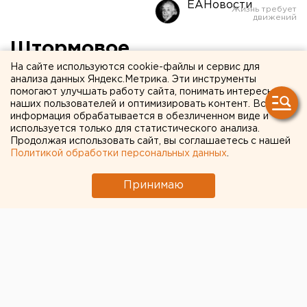
ЕАНовости
Штормовое
предупреждение
На сайте используются cookie-файлы и сервис для
анализа данных Яндекс.Метрика. Эти инструменты
объявлено на Южном
помогают улучшать работу сайта, понимать интересы
наших пользователей и оптимизировать контент. Вся
Урале
информация обрабатывается в обезличенном виде и
используется только для статистического анализа.
Продолжая использовать сайт, вы соглашаетесь с нашей
В Челябинске мокрый снег с дождем.
Политикой обработки персональных данных
.
В Челябинской области из-за неблагоприятных
Принимаю
погодных условий объявлено штормовое
предупреждение, передает корреспондент
агентства ЕАН. В частности, из-за теплой погоды в
регионе идет мокрый снег с дождем, на дорогах –
гололедица.
Водителей просят без крайней необходимости не
совершать поездок во время действия штормового