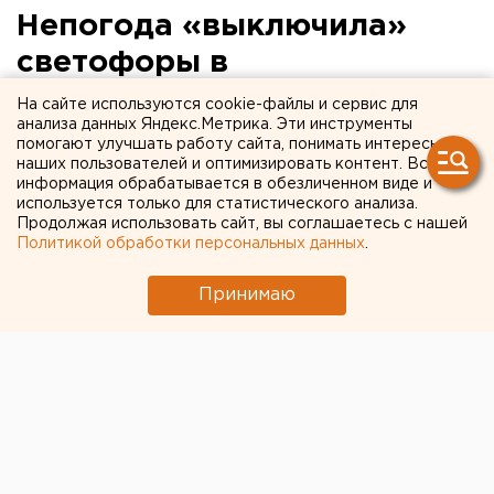
Непогода «выключила»
светофоры в
Екатеринбурге
На сайте используются cookie-файлы и сервис для
анализа данных Яндекс.Метрика. Эти инструменты
помогают улучшать работу сайта, понимать интересы
Мокрый снег массово погасил светофоры в
наших пользователей и оптимизировать контент. Вся
Екатеринбурге.
информация обрабатывается в обезличенном виде и
используется только для статистического анализа.
Продолжая использовать сайт, вы соглашаетесь с нашей
Более 13 светофоров вышли из строя из-за дождя и
Политикой обработки персональных данных
.
мокрого снега в Екатеринбурге, сообщили
агентству ЕАН в отделе пропаганды городской
Принимаю
ГИБДД.
В результате этого в утренний час пик в мегаполисе
осложнилась и без того напряженная дорожная
ситуация. К настоящему времени часть светофоров
заработали. Например, их включили на пересечении
улиц Репина и Металлургов, Малышева-
Луначарского, Уральской-Учителей, Серафимы
Дерябиной и Бардина, Челюскинцев и Мамина-