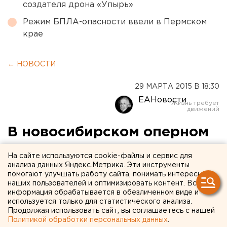
создателя дрона «Упырь»
Режим БПЛА-опасности ввели в Пермском
крае
← НОВОСТИ
29 МАРТА 2015 В 18:30
ЕАНовости
В новосибирском оперном
из-за скандального
На сайте используются cookie-файлы и сервис для
«Тангейзера» сменили
анализа данных Яндекс.Метрика. Эти инструменты
помогают улучшать работу сайта, понимать интересы
руководство
наших пользователей и оптимизировать контент. Вся
информация обрабатывается в обезличенном виде и
используется только для статистического анализа.
Его будет возглавлять директор Михайловского
Продолжая использовать сайт, вы соглашаетесь с нашей
театра Санкт-Петербурга.
Политикой обработки персональных данных
.