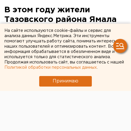
В этом году жители
Тазовского района Ямала
заселятся в новые дома
На сайте используются cookie-файлы и сервис для
анализа данных Яндекс.Метрика. Эти инструменты
помогают улучшать работу сайта, понимать интересы
Строители заканчивают возведение 13
наших пользователей и оптимизировать контент. Вся
многоквартирников.
информация обрабатывается в обезличенном виде и
используется только для статистического анализа.
Продолжая использовать сайт, вы соглашаетесь с нашей
В 2015 году 13 многоквартирников сдадут в
Политикой обработки персональных данных
.
эксплуатацию в Тазовском районе Ямала, передает
корреспондент агентства ЕАН.
Принимаю
Самое масштабное новоселье ожидается в Газ-Сале.
Там завершается строительство 6 домов общей
площадью 12 тысяч 790 квадратных метров. По два
многоквартирника строятся в Гыде, Антипаюте и
Находке. Еще в один дом должны заселиться
жители районного центра.
В общей сложности жилищный фонд