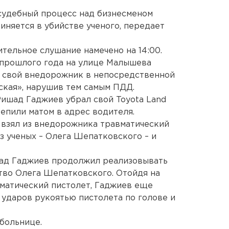
 судебный процесс над бизнесменом
няется в убийстве ученого, передает
тельное слушание намечено на 14:00.
 прошлого года на улице Малышева
 свой внедорожник в непосредственной
ская», нарушив тем самым ПДД.
Ришад Гаджиев убрал свой Toyota Land
репили матом в адрес водителя.
а взял из внедорожника травматический
из ученых – Олега Шепатковского – и
шад Гаджиев продолжил реализовывать
тво Олега Шепатковского. Отойдя на
матический пистолет, Гаджиев еще
ударов рукоятью пистолета по голове и
 больнице.