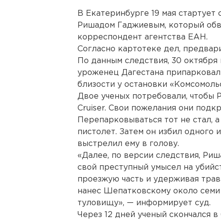
В Екатеринбурге 19 мая стартует
Ришадом Гаджиевым, который обви
корреспондент агентства ЕАН.
Согласно картотеке дел, предвари
По данным следствия, 30 октября
уроженец Дагестана припарковал
близости у остановки «Комсомоль
Двое ученых потребовали, чтобы 
Cruiser. Свои пожелания они подк
Перепарковываться тот не стал, 
пистолет. Затем он избил одного 
выстрелил ему в голову.
«Далее, по версии следствия, Ри
свой преступный умысел на убийс
проезжую часть и удерживая трав
нанес Шепатковскому около семи 
туловищу», — информирует суд.
Через 12 дней ученый скончался в