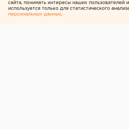
сайта, понимать интересы наших пользователей 
используется только для статистического анализ
персональных данных
.
← НОВОСТИ
1 ИЮНЯ 2015 В 09:45
Ночью в Екате
шесть автомоб
На улице Карьерной сгорел ангар
Сегодня ночью, 1 июня, в Екатери
сообщили агентству ЕАН в пресс
Пожар вспыхнул около 2:30 на ули
котором стояли четыре «ГАЗели», 