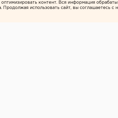
и оптимизировать контент. Вся информация обрабаты
а. Продолжая использовать сайт, вы соглашаетесь с
ЕАНовости
ринбурге сгорели
илей
 с машинами.
нбурге сгорели сразу шесть автомобилей,
-службе свердловского управления МЧС.
це Карьерной — загорелся ангар, в
микроавтобусы «Соболь» и Fiat Ducato.