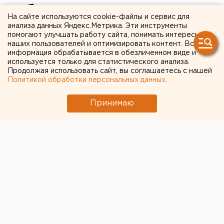
лобовом столкновении
На сайте используются cookie-файлы и сервис для
иномарок в Екатеринбурге
анализа данных Яндекс.Метрика. Эти инструменты
помогают улучшать работу сайта, понимать интересы
наших пользователей и оптимизировать контент. Вся
Виновник ДТП отказался от
информация обрабатывается в обезличенном виде и
медосвидетельствования.
используется только для статистического анализа.
Продолжая использовать сайт, вы соглашаетесь с нашей
Политикой обработки персональных данных
.
Два человека попали в больницу после ДТП на
улице Челюскинцев в Екатеринбурге, сообщили
Принимаю
агентству ЕАН в городской ГИБДД.
Авария произошла 7 июня в 22:00 напротив дома №
126. Водитель Mitsubishi Lancer, который ехал по
направлению от Восточной к перекрестку с улицей
Смазчиков, не справился с управлением на мокрой
дороге. В итоге его машина вылетела на встречку,
где лоб в лоб столкнулась с Daewoo Nexia.
Пострадали 48-летний шофер Daewoo и его 26-
летний пассажир. Их госпитализировали с травмами
головы и переломами.